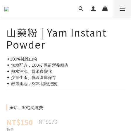
山藥粉 | Yam Instant
Powder
✦100%純淮山粉
✦ 無糖配方，100% 保留營養價值
✦ 熱水沖泡、煲湯多變化
✦ 少量生產、低溫倉庫保存
✦ 嚴選產地，SGS 認證把關
全店，30包免運費
NT$150
NT$170
數量