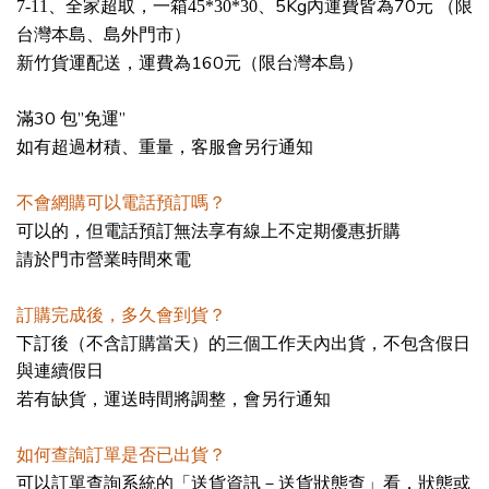
5Kg
70
7-11
、全家超取，一箱
45*30*30
、
內運費皆為
元 （限
台灣本島、島外門市）
160
新竹貨運配送，運費為
元（限台灣本島）
30
”
”
滿
包
免運
如有超過材積、重量，客服會另行通知
不會網購可以電話預訂嗎？
可以的，但電話預訂無法享有線上不定期優惠折購
請於門市營業時間來電
訂購完成後，多久會到貨？
下訂後（不含訂購當天）的三個工作天內出貨，不包含假日
與連續假日
若有缺貨，運送時間將調整，會另行通知
如何查詢訂單是否已出貨？
可以訂單查詢系統的「送貨資訊－送貨狀態查」看，狀態或