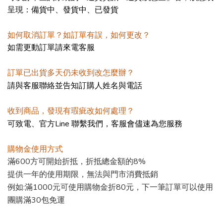
呈現：備貨中、發貨中、已發貨
如何取消訂單？如訂單有誤，如何更改？
如需更動訂單請來電客服
訂單已出貨多天仍未收到改怎麼辦？
請與客服聯絡並告知訂購人姓名與電話
收到商品，發現有瑕疵改如何處理？
Line
可致電、官方
聯繫我們，客服會儘速為您服務
購物金使用方式
600
折抵總金額的
8%
滿
方可開始折抵
，
提供一年的使用期限，無法與門市消費抵銷
例如
:
滿
1000
元可使用購物金折
80
元，下一筆訂單可以使用
團購滿
30
包免運