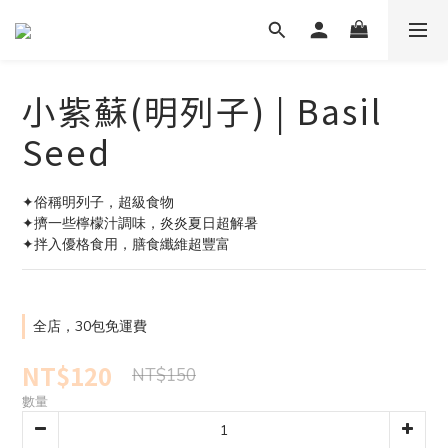
小紫蘇(明列子) | Basil
Seed
✦俗稱明列子，超級食物
✦擠一些檸檬汁調味，炎炎夏日超解暑
✦拌入優格食用，膳食纖維超豐富
全店，30包免運費
NT$120
NT$150
數量