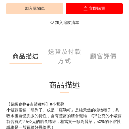
加入購物車
立即購買
加入追蹤清單
送貨及付款
商品描述
顧客評價
方式
商品描述
#
◆
【超級食物
奇蹟種籽】
小紫蘇
小紫蘇俗稱「明列子」或是「羅勒籽」是純天然的植物種子，具
5
吸水後自體膨脹的特性，含有豐富的膳食纖維，每
公克的小紫蘇
2.5
50%
就含有約
公克的膳食纖維，相當於一顆高麗菜，
的不溶性
纖維是一般蔬菜好幾倍呢！