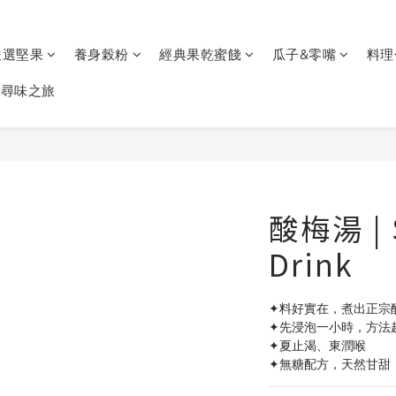
嚴選堅果
養身榖粉
經典果乾蜜餞
瓜子&零嘴
料理
通尋味之旅
酸梅湯 | 
Drink
✦料好實在，煮出正宗
✦先浸泡一小時，方法
✦夏止渴、東潤喉
✦無糖配方，天然甘甜