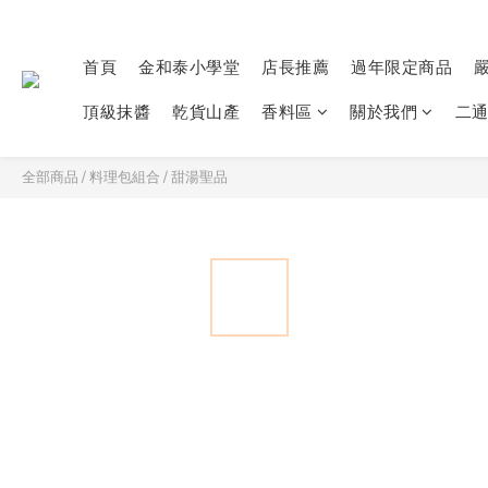
首頁
金和泰小學堂
店長推薦
過年限定商品
頂級抹醬
乾貨山產
香料區
關於我們
二
全部商品
/
料理包組合
/
甜湯聖品