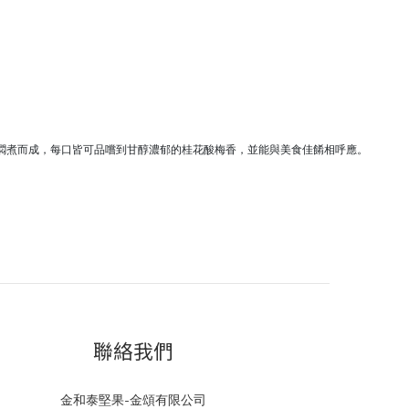
燜煮而成，每口皆可品嚐到甘醇濃郁的桂花酸梅香，並能與美食佳餚相呼應。
聯絡我們
金和泰堅果-金頌有限公司