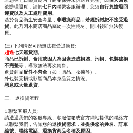
若您在七日鑑賞期內（商品保持未拆封且完整）因
個人因素
欲辦理退貨，請於
七日內
聯繫客服辦理，您須
自行負擔退回
運費以及人工處理費用
。
基於食品衛生安全考量，
非瑕疵商品，若經拆封恕不接受退
貨
。此乃因本商店商品屬於一次性耗材、開封後即無法復
原。
(
三
)
下列情況可能無法接受退換貨
:
超過
七天鑑賞期
。
商品
已拆封、食用或因人為因素造成損壞、污損、包裝破損
不完整
等，導致無法再次銷售。
退貨商品
配件不齊全
（如：贈品、收據等）。
外包裝受損或影響商品本身品質之情況。
惡意或大量退貨
。
三、
退換貨流程
1.
聯繫客服人員
:
請透過我們的客服專線、客服信箱或官方網站提供的聯絡方
式聯繫我們，告知您的
退換貨需求，並提供您的姓名、訂單
編號、聯絡電話、退換貨商品名稱及原因
。