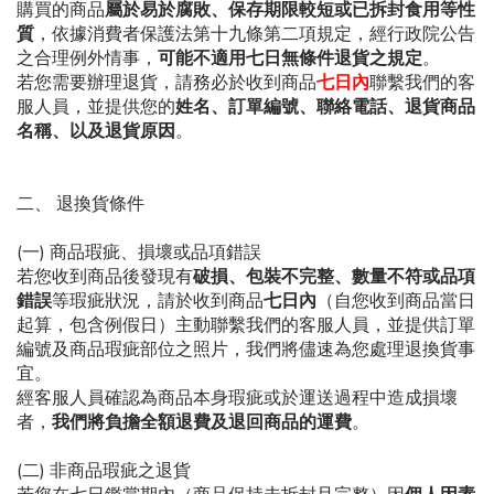
購買的商品
屬於易於腐敗、保存期限較短或已拆封食用等性
質
，依據消費者保護法第十九條第二項規定，經行政院公告
之合理例外情事，
可能不適用七日無條件退貨之規定
。
若您需要辦理退貨，請務必於收到商品
七日內
聯繫我們的客
服人員，並提供您的
姓名、訂單編號、聯絡電話、退貨商品
名稱、以及退貨原因
。
二、
退換貨條件
(
一
)
商品瑕疵、損壞或品項錯誤
若您收到商品後發現有
破損、包裝不完整、數量不符或品項
錯誤
等瑕疵狀況，請於收到商品
七日內
（自您收到商品當日
起算，包含例假日）主動聯繫我們的客服人員，並提供訂單
編號及商品瑕疵部位之照片，我們將儘速為您處理退換貨事
宜。
經客服人員確認為商品本身瑕疵或於運送過程中造成損壞
者，
我們將負擔全額退費及退回商品的運費
。
(
二
)
非商品瑕疵之退貨