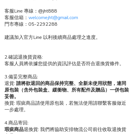
客服
Line
專線：
@jht888
客服信箱：
welcomejht@gmail.com
門市專線：
05-2292288
建議加入官方
Line
以利後續商品處理之進度。
2.
確認退換貨資格
:
客服人員將依據您提供的資訊評估是否符合退換貨條件。
3.
備妥完整商品
:
退貨
:
請將欲退回的商品保持完整、全新未使用狀態，連同
原包裝（含外包裝盒、緩衝物、所有配件及贈品）一併包裝
妥善。
換貨
:
瑕疵商品請使用原包裝，若無法使用請聯繫客服做近
一步處理。
4.
商品寄回
:
瑕疵商品
退換貨
:
我們將協助安排物流公司前往收取退換貨