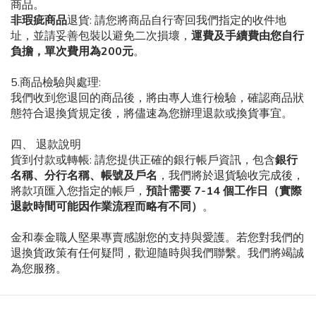
商品。
非瑕疵商品
退貨
:
請您將商品自行寄回我們指定的收件地
址，並請妥善包裝以避免二次損壞，
運費及手續費由您自行
負擔，單次費用為
200
元
。
5.
商品檢驗與處理
:
我們收到您退回的商品後，將由專人進行檢驗，確認商品狀
態符合退換貨規定後，將儘速為您辦理退款或換貨事宜。
四、
退款說明
貨到付款或轉帳
:
請您提供正確的銀行帳戶資訊，包含
銀行
名稱、分行名稱、帳號及戶名
，我們將於退貨驗收完成後，
將款項匯入您指定的帳戶，
預計需要
7-14
個工作日（實際
退款時間可能因作業流程而略有不同）
。
金和泰金職人堅果專賣感謝您的支持與愛護。若您對我們的
退換貨政策有任何疑問，歡迎隨時與我們聯繫。我們將竭誠
為您服務。