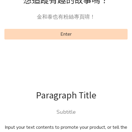
金和泰也有粉絲專頁唷！
Enter
Paragraph Title
Subtitle
Input your text contents to promote your product, or tell the