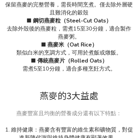
保留燕麥的完整營養，需長時間烹煮。僅去除外層硬
且難消化的穀殼
■
鋼切燕麥粒（Steel-Cut Oats）
去除外殼後的燕麥粒，需煮15至30分鐘，適合製作
燕麥粥。
■
燕麥米（Oat Rice）
類似白米的烹調方式，可用於煮飯或燉飯。
■
傳統燕麥片（Rolled Oats）
需煮5至10分鐘，適合多種烹飪方式。
燕麥的3大益處
燕麥豐富且均衡的營養成分還有以下特點：
1. 維持健康：燕麥含有豐富的維生素和礦物質，對促
進新陳代謝與維持身體健康有顯著效果。