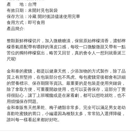
產 地：台灣
有效日期：未開封見包裝袋
保存方法：冷藏 開封後請儘速使用完畢
食用方式：即可食用
產品簡介:
整顆新鮮檸檬切片，加入微糖糖漬，保留原始檸檬清香，濃郁檸
檬香氣搭配帶有嚼靜的薄皮口感，每咬一口微酸微甜又帶有一點
苦位的獨特檸檬竄出，略苦又回甘，真的會令人一想到就垂涎三
尺呢!
金和泰的蜜餞，都是以健康天然，少添加物的方式製作，除了品
質上有所堅持，在包裝部分也不馬虎。每包蜜餞背後都會有詳細
的營養標示、保存期限等資訊。最重要的是包裝是使用夾鏈袋，
除了拿取方便，可重覆開啟使用，也可以妥善保存，這部分丁覺
得很貼心，讓丁上班嘴饞或是在家看劇，都可以想吃就吃，也不
用煩惱保存問題。
金和泰販售天然果乾、梅子總類非常多。完全可以滿足男女老幼
喜歡吃蜜餞的胃口，小編還因為種類太多，常常陷入選擇障礙，
誰叫每一樣看起來都好好吃。