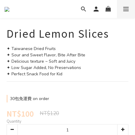
Dried Lemon Slices
✦ Taiwanese Dried Fruits
✦ Sour and Sweet Flavor, Bite After Bite
✦ Delicious texture ~ Soft and Juicy
✦ Low Sugar Added, No Preservations
✦ Perfect Snack Food for Kid
30包免運費 on order
NT$100
NT$120
Quantity