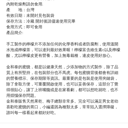
內附乾燥劑請勿食用.
產 地：台灣
有效日期：未開封見包裝袋
保存方法：冷藏 開封後請儘速使用完畢
食用方式：即可食用
產品簡介:
手工製作的檸檬片不添加任何的化學香料或者防腐劑，使用溫開
水泡成檸檬茶，可以達到最好效果喔！檸檬富含維生素c以及檸檬
酸，尤以檸檬皮更有營養，加上無毒栽種，連皮使用好放心。
金和泰的蜜餞，都是以健康天然，少添加物的方式製作，除了品
質上有所堅持，在包裝部分也不馬虎。每包蜜餞背後都會有詳細
的營養標示、保存期限等資訊。最重要的是包裝是使用夾鏈袋，
除了拿取方便，可重覆開啟使用，也可以妥善保存，這部分丁覺
得很貼心，讓丁上班嘴饞或是在家看劇，都可以想吃就吃，也不
用煩惱保存問題。
金和泰販售天然果乾、梅子總類非常多。完全可以滿足男女老幼
喜歡吃蜜餞的胃口，小編還因為種類太多，常常陷入選擇障礙，
誰叫每一樣看起來都好好吃。