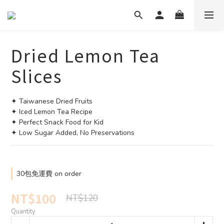
Dried Lemon Tea
Slices
✦ Taiwanese Dried Fruits
✦ Iced Lemon Tea Recipe
✦ Perfect Snack Food for Kid
✦ Low Sugar Added, No Preservations
30包免運費 on order
NT$100
NT$120
Quantity