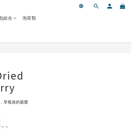
包組合
泡茶類
BUY NOW
Dried
rry
感，草莓迷的最愛
素
堂～～