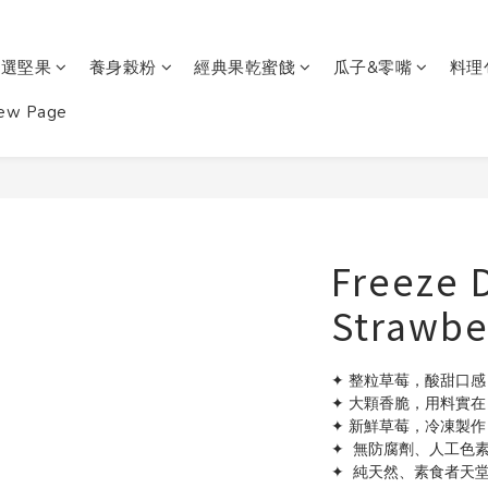
嚴選堅果
養身榖粉
經典果乾蜜餞
瓜子&零嘴
料理
ew Page
Freeze 
Strawbe
✦ 整粒草莓，酸甜口
✦ 大顆香脆，用料實在
✦ 新鮮草莓，冷凍製作
✦  無防腐劑、人工色
✦  純天然、素食者天