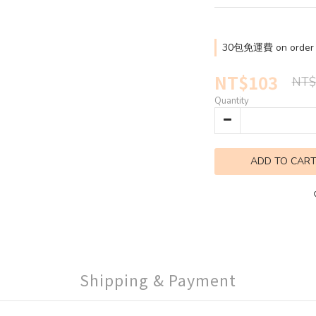
30包免運費 on order
NT$103
NT$
Quantity
ADD TO CAR
Shipping & Payment