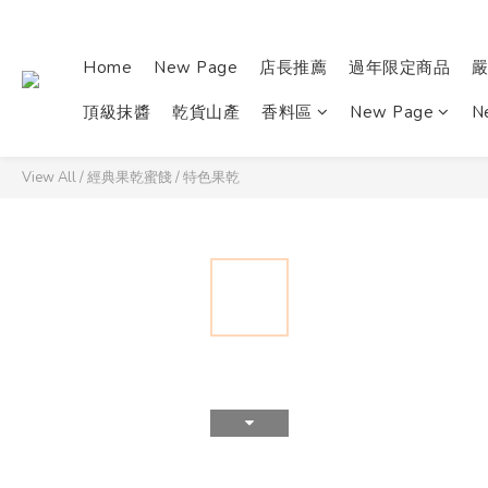
Home
New Page
店長推薦
過年限定商品
頂級抹醬
乾貨山產
香料區
New Page
N
View All
/
經典果乾蜜餞
/
特色果乾