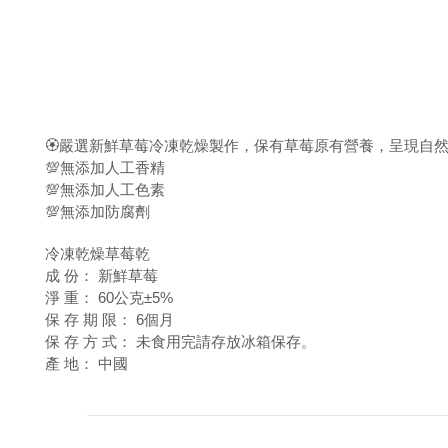
🏵嚴選新鮮草莓冷凍乾燥製作，保有草莓原有營養，呈現自
💯無添加人工香精
💯無添加人工色素
💯無添加防腐劑
冷凍乾燥
草莓乾
成 份： 新鮮草莓
淨 重： 60公克±5%
保 存 期 限： 6個月
保 存 方 式： 未食用完請存放冰箱保存。
產 地： 中國