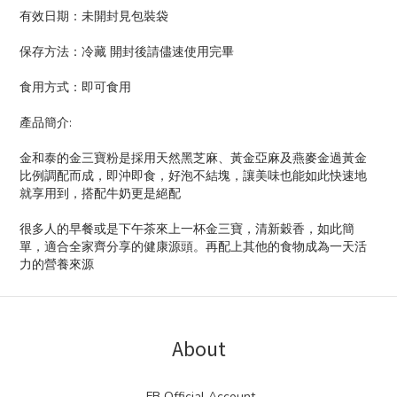
有效日期：未開封見包裝袋
保存方法：冷藏 開封後請儘速使用完畢
食用方式：即可食用
產品簡介:
金和泰的金三寶粉是採用天然黑芝麻、黃金亞麻及燕麥金過黃金
比例調配而成，即沖即食，好泡不結塊，讓美味也能如此快速地
就享用到，搭配牛奶更是絕配
很多人的早餐或是下午茶來上一杯金三寶，清新穀香，如此簡
單，適合全家齊分享的健康源頭。再配上其他的食物成為一天活
力的營養來源
About
FB Official Account