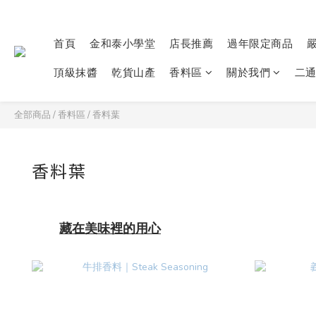
首頁
金和泰小學堂
店長推薦
過年限定商品
頂級抹醬
乾貨山產
香料區
關於我們
二
全部商品
/
香料區
/
香料葉
香料葉
藏在美味裡的用心