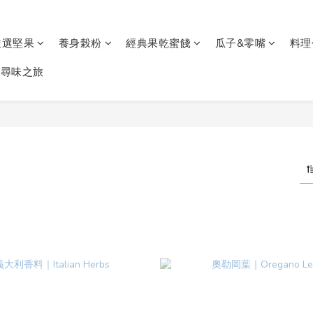
嚴選堅果
養身榖粉
經典果乾蜜餞
瓜子&零嘴
料理
通尋味之旅