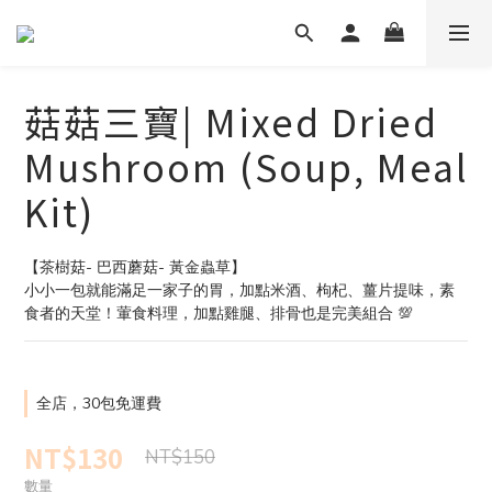
菇菇三寶| Mixed Dried
Mushroom (Soup, Meal
Kit)
【茶樹菇- 巴西蘑菇- 黃金蟲草】
小小一包就能滿足一家子的胃，加點米酒、枸杞、薑片提味，素
食者的天堂！葷食料理，加點雞腿、排骨也是完美組合 💯
全店，30包免運費
NT$130
NT$150
數量